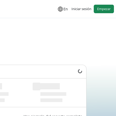
En
Iniciar sesión
Empezar
Cargando datos...