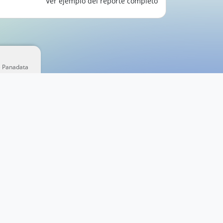
Ver ejemplo del reporte completo
e Panadata