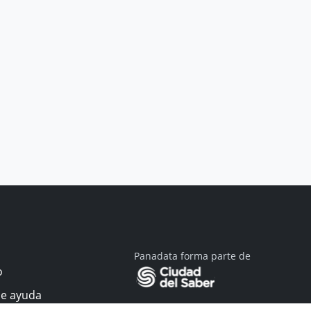
Panadata forma parte de
o
de ayuda