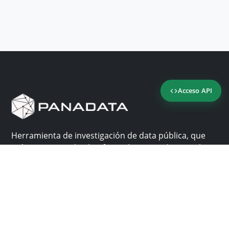
Acceso API
Herramienta de investigación de data pública, que
reúne en una sola plataforma los sitios de consulta
más importantes de Panamá.
Nosotros
Ayuda
¿Por qué Panadata?
Contacto
Funcionalidades
Centro de ayuda