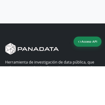
Acceso API
Herramienta de investigación de data pública, que
reúne en una sola plataforma los sitios de consulta
más importantes de Panamá.
Nosotros
Ayuda
¿Por qué Panadata?
Contacto
Funcionalidades
Centro de ayuda