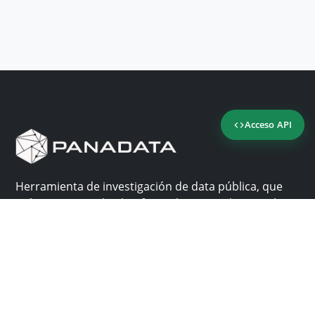
Acceso API
Herramienta de investigación de data pública, que
reúne en una sola plataforma los sitios de consulta
más importantes de Panamá.
Nosotros
Ayuda
¿Por qué Panadata?
Contacto
Funcionalidades
Centro de ayuda