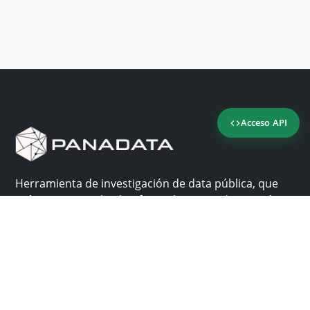
Acceso API
Herramienta de investigación de data pública, que
reúne en una sola plataforma los sitios de consulta
más importantes de Panamá.
Nosotros
Ayuda
¿Por qué Panadata?
Contacto
Funcionalidades
Centro de ayuda