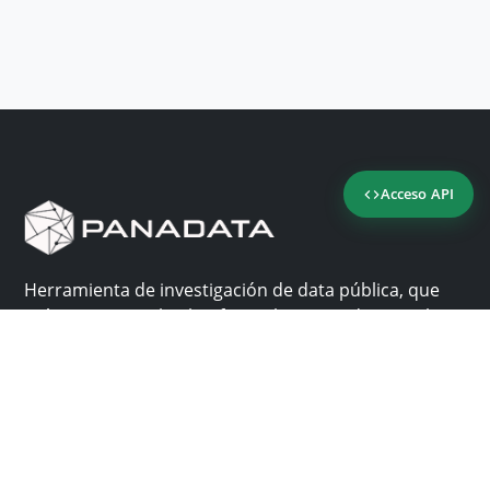
Acceso API
Herramienta de investigación de data pública, que
reúne en una sola plataforma los sitios de consulta
más importantes de Panamá.
Nosotros
Ayuda
¿Por qué Panadata?
Contacto
Funcionalidades
Centro de ayuda