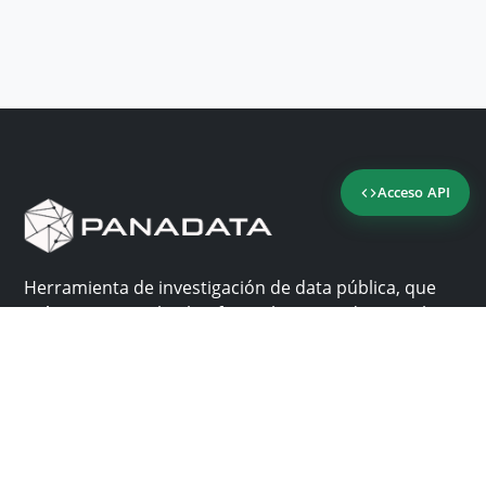
Acceso API
Herramienta de investigación de data pública, que
reúne en una sola plataforma los sitios de consulta
más importantes de Panamá.
Nosotros
Ayuda
¿Por qué Panadata?
Contacto
Funcionalidades
Centro de ayuda