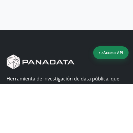
Acceso API
Herramienta de investigación de data pública, que
reúne en una sola plataforma los sitios de consulta
más importantes de Panamá.
Nosotros
Ayuda
¿Por qué Panadata?
Contacto
Funcionalidades
Centro de ayuda