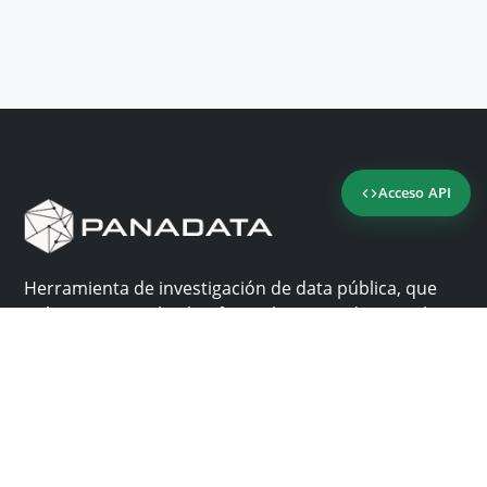
Acceso API
Herramienta de investigación de data pública, que
reúne en una sola plataforma los sitios de consulta
más importantes de Panamá.
Nosotros
Ayuda
¿Por qué Panadata?
Contacto
Funcionalidades
Centro de ayuda