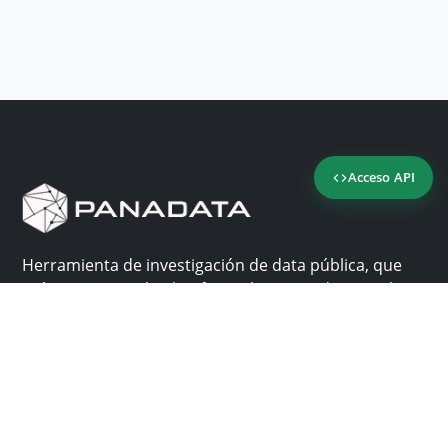
Acceso API
Herramienta de investigación de data pública, que
reúne en una sola plataforma los sitios de consulta
más importantes de Panamá.
Nosotros
Ayuda
¿Por qué Panadata?
Contacto
Funcionalidades
Centro de ayuda