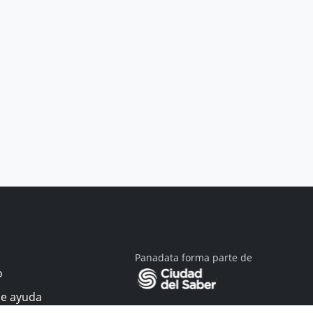
Panadata forma parte de
o
de ayuda