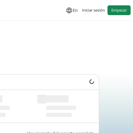
En
Iniciar sesión
Empezar
Cargando datos...