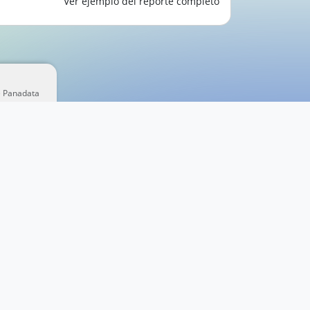
Ver ejemplo del reporte completo
e Panadata