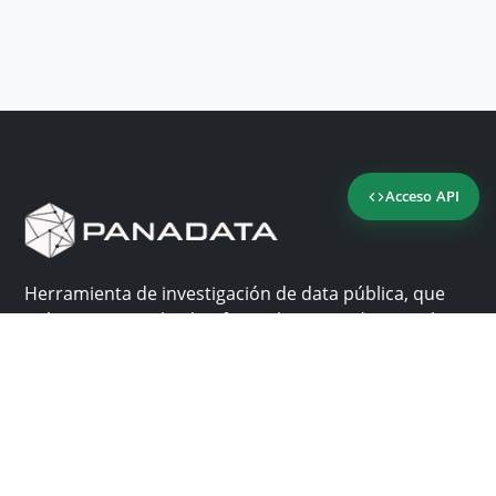
Acceso API
Herramienta de investigación de data pública, que
reúne en una sola plataforma los sitios de consulta
más importantes de Panamá.
Nosotros
Ayuda
¿Por qué Panadata?
Contacto
Funcionalidades
Centro de ayuda