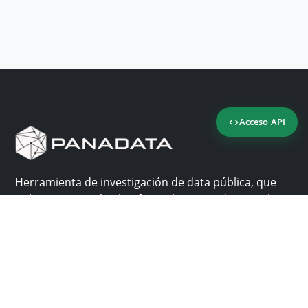
Acceso API
Herramienta de investigación de data pública, que
reúne en una sola plataforma los sitios de consulta
más importantes de Panamá.
Nosotros
Ayuda
¿Por qué Panadata?
Contacto
Funcionalidades
Centro de ayuda