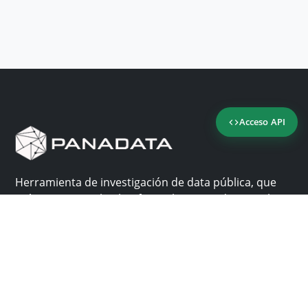
Acceso API
Herramienta de investigación de data pública, que
reúne en una sola plataforma los sitios de consulta
más importantes de Panamá.
Nosotros
Ayuda
¿Por qué Panadata?
Contacto
Funcionalidades
Centro de ayuda