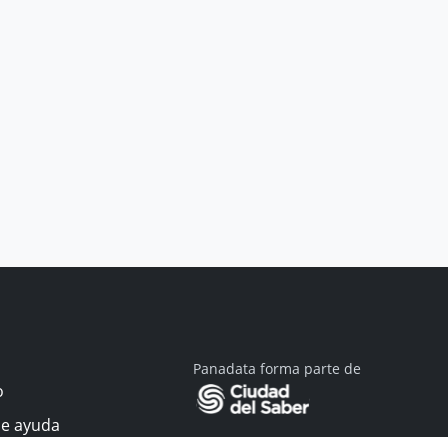
Panadata forma parte de
o
de ayuda