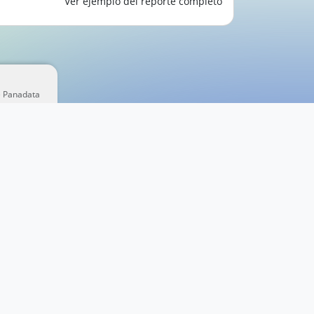
Ver ejemplo del reporte completo
e Panadata