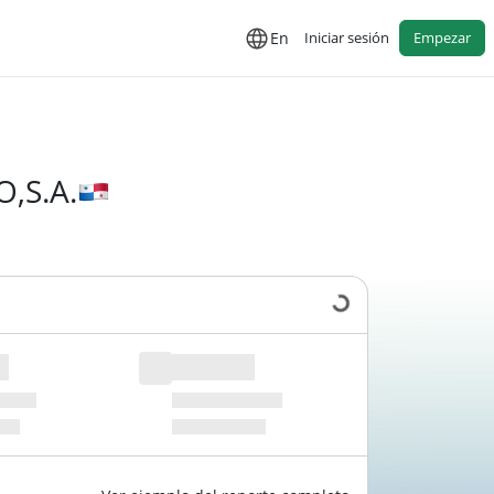
En
Iniciar sesión
Empezar
,S.A.
Cargando datos...