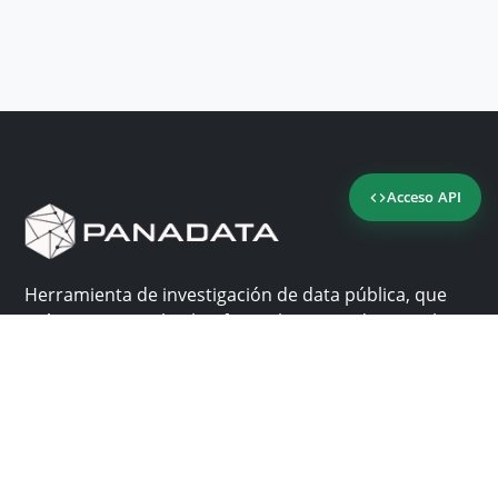
Acceso API
Herramienta de investigación de data pública, que
reúne en una sola plataforma los sitios de consulta
más importantes de Panamá.
Nosotros
Ayuda
¿Por qué Panadata?
Contacto
Funcionalidades
Centro de ayuda