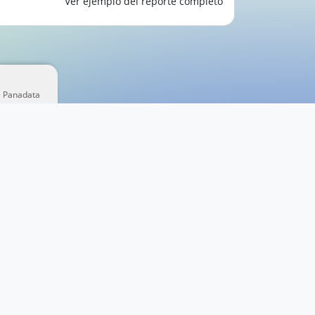
Ver ejemplo del reporte completo
e Panadata