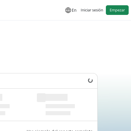
En
Iniciar sesión
Empezar
Cargando datos...