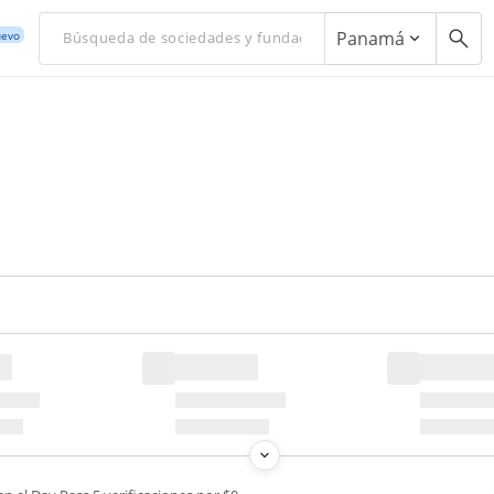
Panamá
evo