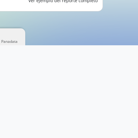
Ver ejemplo del reporte completo
e Panadata