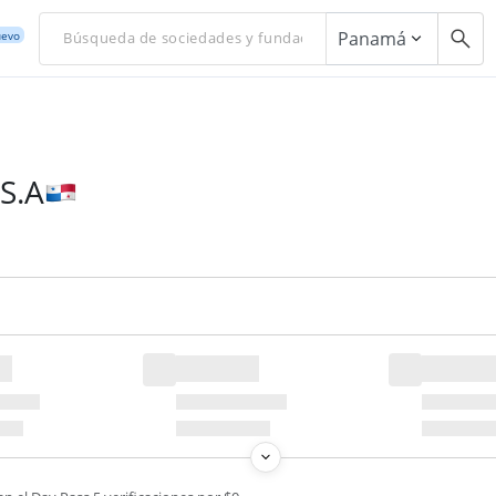
Panamá
evo
S.A