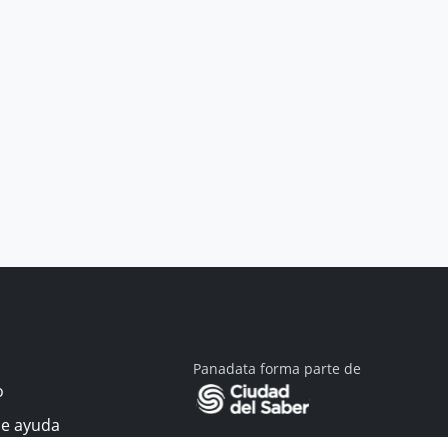
Panadata forma parte de
o
de ayuda