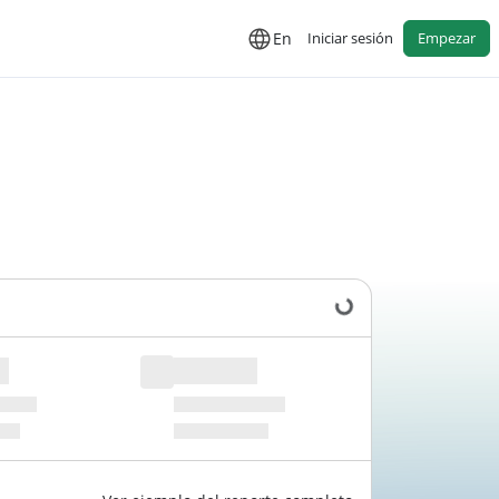
En
Iniciar sesión
Empezar
Cargando datos...