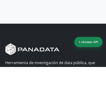
Acceso API
Herramienta de investigación de data pública, que
reúne en una sola plataforma los sitios de consulta
más importantes de Panamá.
Nosotros
Ayuda
¿Por qué Panadata?
Contacto
Funcionalidades
Centro de ayuda