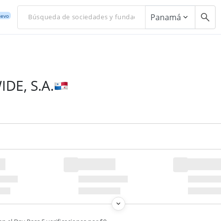
Panamá
evo
DE, S.A.