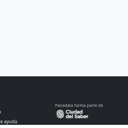
Panadata forma parte de
o
de ayuda