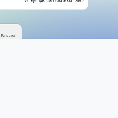
Ver ejemplo del reporte completo
e Panadata