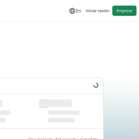
En
Iniciar sesión
Empezar
Cargando datos...