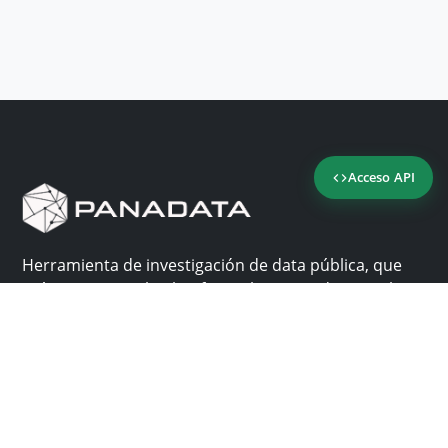
Acceso API
Herramienta de investigación de data pública, que
reúne en una sola plataforma los sitios de consulta
más importantes de Panamá.
Nosotros
Ayuda
¿Por qué Panadata?
Contacto
Funcionalidades
Centro de ayuda