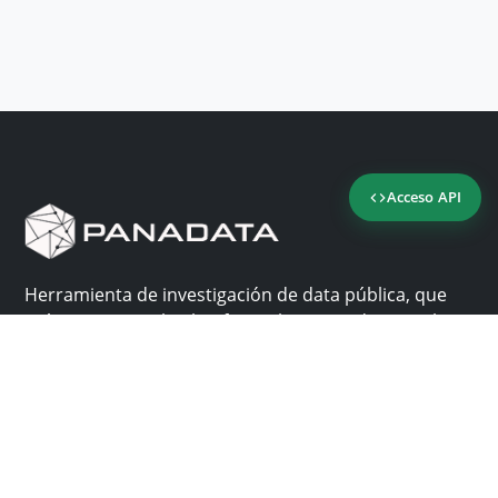
Acceso API
Herramienta de investigación de data pública, que
reúne en una sola plataforma los sitios de consulta
más importantes de Panamá.
Nosotros
Ayuda
¿Por qué Panadata?
Contacto
Funcionalidades
Centro de ayuda