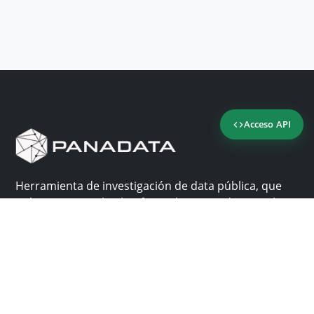
Acceso API
Herramienta de investigación de data pública, que
reúne en una sola plataforma los sitios de consulta
más importantes de Panamá.
Nosotros
Ayuda
¿Por qué Panadata?
Contacto
Funcionalidades
Centro de ayuda