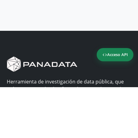
Acceso API
Herramienta de investigación de data pública, que
reúne en una sola plataforma los sitios de consulta
más importantes de Panamá.
Nosotros
Ayuda
¿Por qué Panadata?
Contacto
Funcionalidades
Centro de ayuda