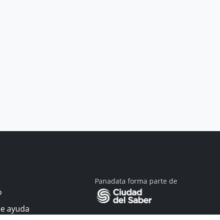
Panadata forma parte de
o
de ayuda