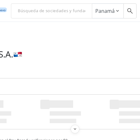
Panamá
evo
.A.