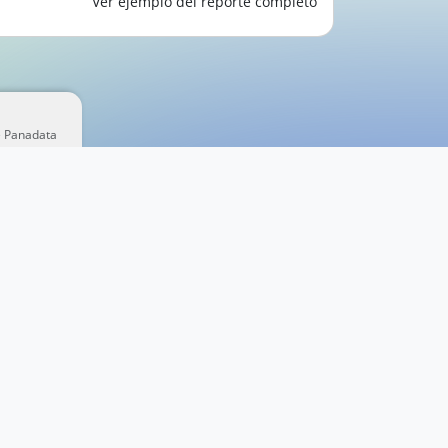
Ver ejemplo del reporte completo
e Panadata