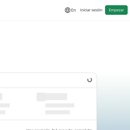
En
Iniciar sesión
Empezar
Cargando datos...