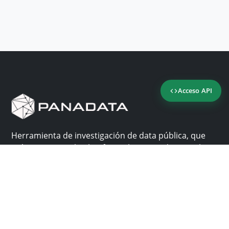
Acceso API
Herramienta de investigación de data pública, que
reúne en una sola plataforma los sitios de consulta
más importantes de Panamá.
Nosotros
Ayuda
¿Por qué Panadata?
Contacto
Funcionalidades
Centro de ayuda