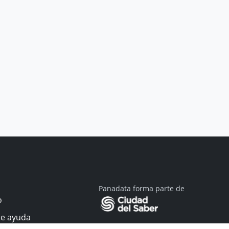
Panadata forma parte de
o
de ayuda