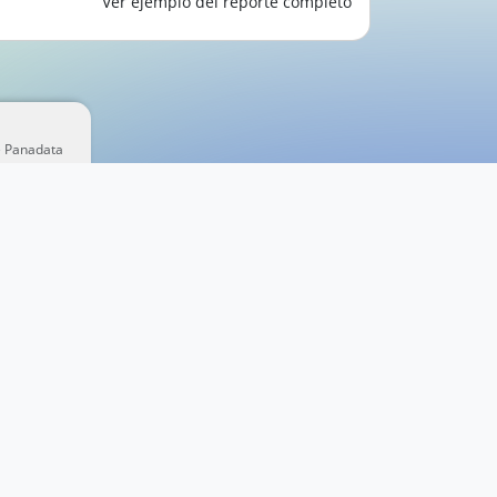
Ver ejemplo del reporte completo
e Panadata