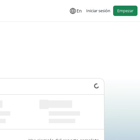
En
Iniciar sesión
Empezar
Cargando datos...