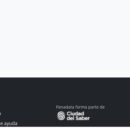
Panadata forma parte de
o
de ayuda