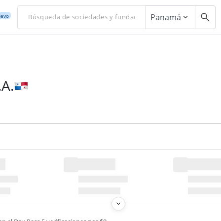
Panamá
evo
A.