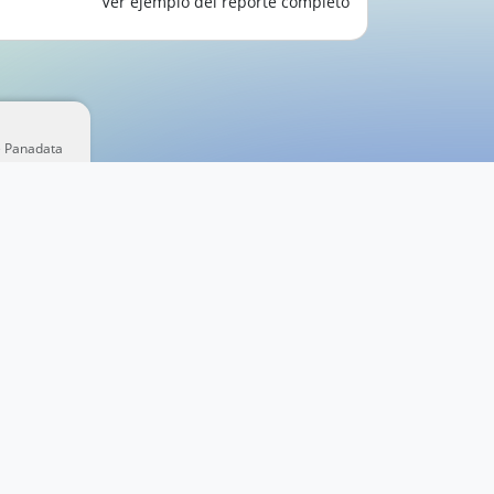
Ver ejemplo del reporte completo
e Panadata