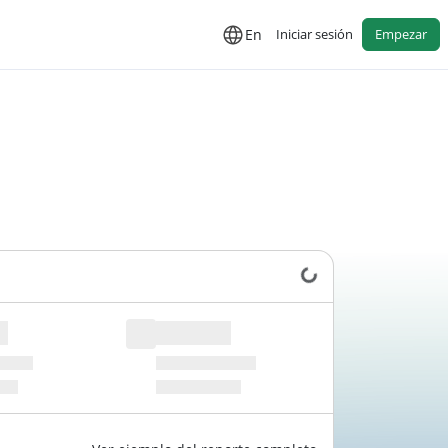
En
Iniciar sesión
Empezar
Cargando datos...