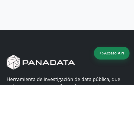
Acceso API
Herramienta de investigación de data pública, que
reúne en una sola plataforma los sitios de consulta
más importantes de Panamá.
Nosotros
Ayuda
¿Por qué Panadata?
Contacto
Funcionalidades
Centro de ayuda