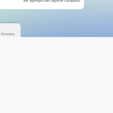
Ver ejemplo del reporte completo
e Panadata