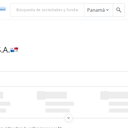
Panamá
evo
.A.