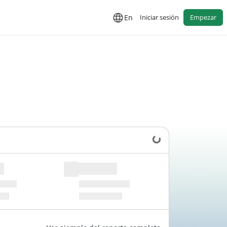
En
Iniciar sesión
Empezar
Cargando datos...