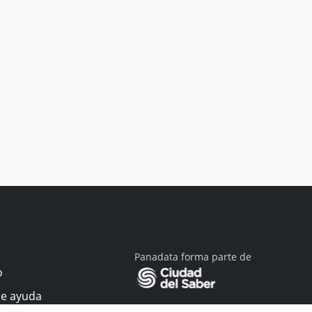
Panadata forma parte de
o
de ayuda