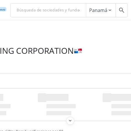
Panamá
evo
DING CORPORATION