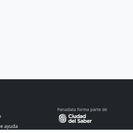
Panadata forma parte de
o
de ayuda