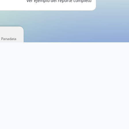
Ver ejemplo del reporte completo
e Panadata