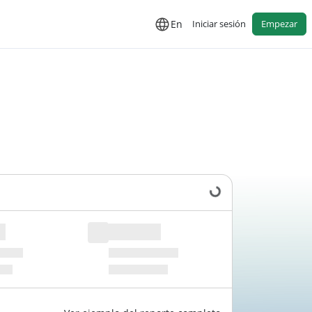
En
Iniciar sesión
Empezar
Cargando datos...