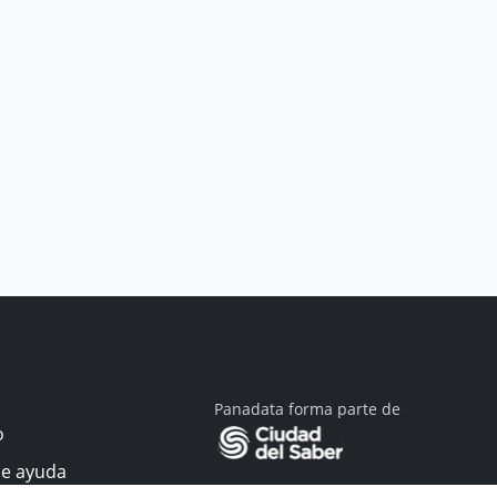
Panadata forma parte de
o
de ayuda