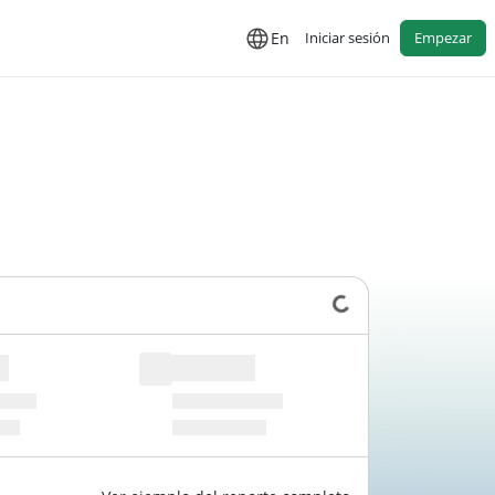
En
Iniciar sesión
Empezar
Cargando datos...