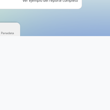
Ver ejemplo del reporte completo
e Panadata