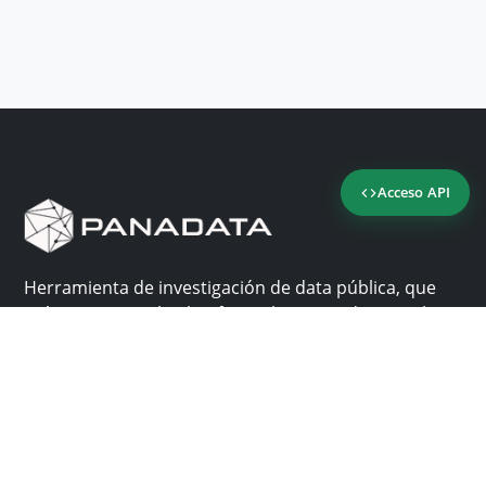
Acceso API
Herramienta de investigación de data pública, que
reúne en una sola plataforma los sitios de consulta
más importantes de Panamá.
Nosotros
Ayuda
¿Por qué Panadata?
Contacto
Funcionalidades
Centro de ayuda