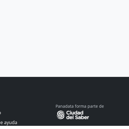
Panadata forma parte de
o
de ayuda