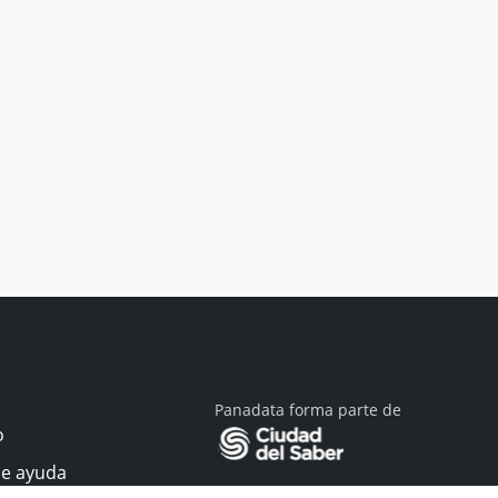
Panadata forma parte de
o
de ayuda