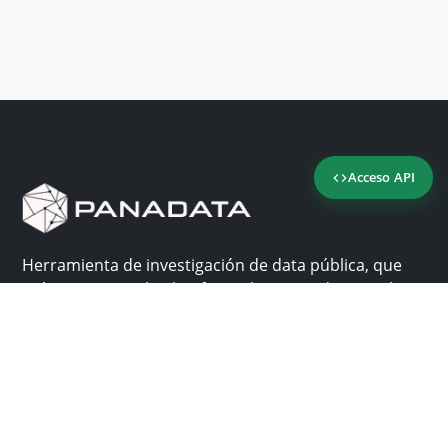
Acceso API
Herramienta de investigación de data pública, que
reúne en una sola plataforma los sitios de consulta
más importantes de Panamá.
Nosotros
Ayuda
¿Por qué Panadata?
Contacto
Funcionalidades
Centro de ayuda