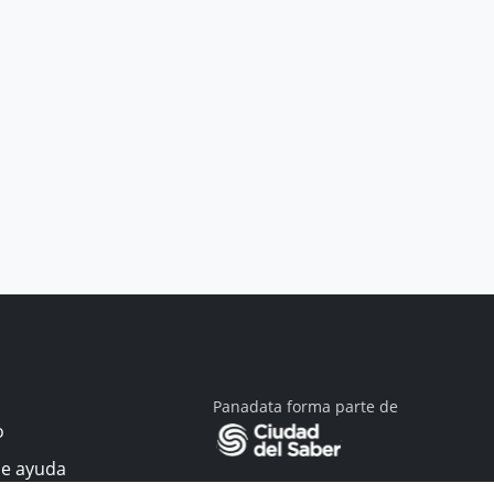
Panadata forma parte de
o
de ayuda