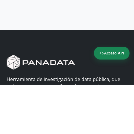
Acceso API
Herramienta de investigación de data pública, que
reúne en una sola plataforma los sitios de consulta
más importantes de Panamá.
Nosotros
Ayuda
¿Por qué Panadata?
Contacto
Funcionalidades
Centro de ayuda