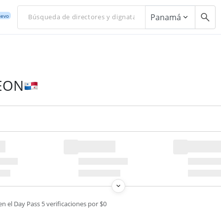
Panamá
evo
LEON
en el Day Pass 5 verificaciones por $0