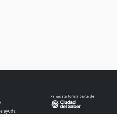
Panadata forma parte de
o
de ayuda