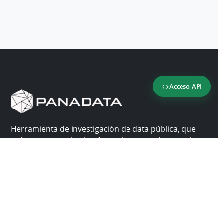
Acceso API
Herramienta de investigación de data pública, que
reúne en una sola plataforma los sitios de consulta
más importantes de Panamá.
Nosotros
Ayuda
¿Por qué Panadata?
Contacto
Funcionalidades
Centro de ayuda