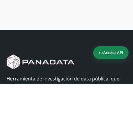
Acceso API
Herramienta de investigación de data pública, que
reúne en una sola plataforma los sitios de consulta
más importantes de Panamá.
Nosotros
Ayuda
¿Por qué Panadata?
Contacto
Funcionalidades
Centro de ayuda