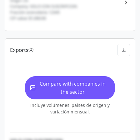
Origin: US
Company: SOLO CON SUSCRIPCION
Fracción arancelaria: 12345
CIF value: $1,000.00
Exports
(0)
Compare with companies in
the sector
Incluye volúmenes, países de origen y
variación mensual.