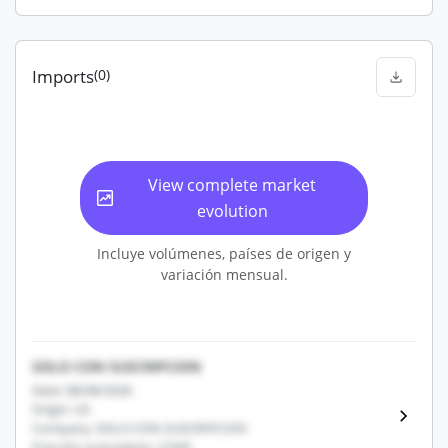
Imports
(0)
View complete market
evolution
Incluye volúmenes, países de origen y
variación mensual.
SOLO CON SUSCRIPCION
Date: 08/08/2026
Origin: US
Company: SOLO CON SUSCRIPCION
Fracción arancelaria: 12345