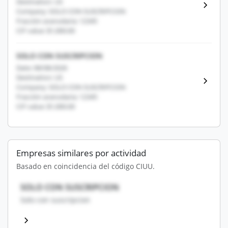
Destination: US
Company: SOLO CON SUSCRIPCION
Fracción arancelaria: 12345
CIF value: $1,000.00
SOLO CON SUSCRIPCION
Date: 08/08/2026
Destination: US
Company: SOLO CON SUSCRIPCION
Fracción arancelaria: 12345
CIF value: $1,000.00
Empresas similares por actividad
Basado en coincidencia del código CIUU.
SOLO CON SUSCRIPCION
Solo con suscripcion