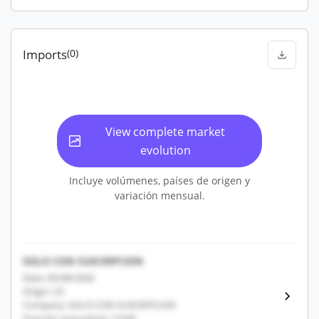
Imports
(0)
View complete market
evolution
Incluye volúmenes, países de origen y
variación mensual.
SOLO CON SUSCRIPCION
Date: 05/08/2026
Origin: US
Company: SOLO CON SUSCRIPCION
Fracción arancelaria: 12345