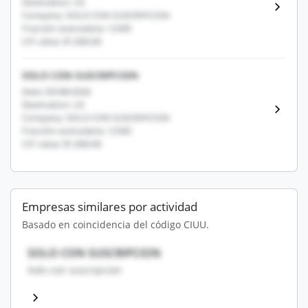
Destination: US
Company: SOLO CON SUSCRIPCION
Fracción arancelaria: 12345
CIF value: $1,000.00
SOLO CON SUSCRIPCION
Date: 05/08/2026
Destination: US
Company: SOLO CON SUSCRIPCION
Fracción arancelaria: 12345
CIF value: $1,000.00
Empresas similares por actividad
Basado en coincidencia del código CIUU.
SOLO CON SUSCRIPCION
Solo con suscripcion