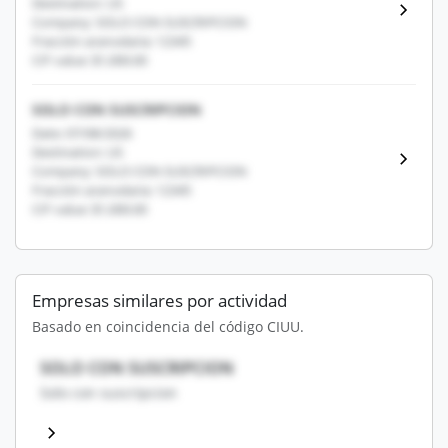
Destination: US
Company: SOLO CON SUSCRIPCION
Fracción arancelaria: 12345
CIF value: $1,000.00
SOLO CON SUSCRIPCION
Date: 07/08/2026
Destination: US
Company: SOLO CON SUSCRIPCION
Fracción arancelaria: 12345
CIF value: $1,000.00
Empresas similares por actividad
Basado en coincidencia del código CIUU.
SOLO CON SUSCRIPCION
Solo con suscripcion