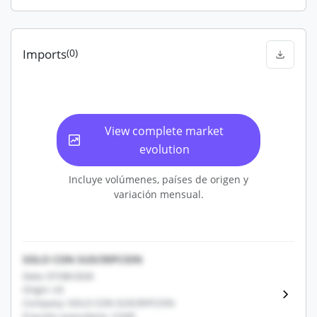
Imports
(0)
View complete market
evolution
Incluye volúmenes, países de origen y
variación mensual.
SOLO CON SUSCRIPCION
Date: 07/08/2026
Origin: US
Company: SOLO CON SUSCRIPCION
Fracción arancelaria: 12345