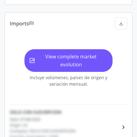
Imports
(0)
View complete market
evolution
Incluye volúmenes, países de origen y
variación mensual.
SOLO CON SUSCRIPCION
Date: 07/08/2026
Origin: US
Company: SOLO CON SUSCRIPCION
Fracción arancelaria: 12345