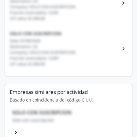
Destination: US
Company: SOLO CON SUSCRIPCION
Fracción arancelaria: 12345
CIF value: $1,000.00
SOLO CON SUSCRIPCION
Date: 07/08/2026
Destination: US
Company: SOLO CON SUSCRIPCION
Fracción arancelaria: 12345
CIF value: $1,000.00
Empresas similares por actividad
Basado en coincidencia del código CIUU.
SOLO CON SUSCRIPCION
Solo con suscripcion