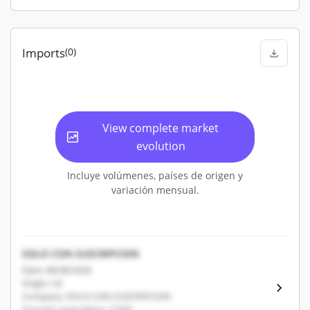
Imports
(0)
View complete market
evolution
Incluye volúmenes, países de origen y
variación mensual.
SOLO CON SUSCRIPCION
Date: 08/08/2026
Origin: US
Company: SOLO CON SUSCRIPCION
Fracción arancelaria: 12345