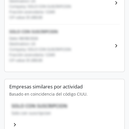
Destination: US
Company: SOLO CON SUSCRIPCION
Fracción arancelaria: 12345
CIF value: $1,000.00
SOLO CON SUSCRIPCION
Date: 08/08/2026
Destination: US
Company: SOLO CON SUSCRIPCION
Fracción arancelaria: 12345
CIF value: $1,000.00
Empresas similares por actividad
Basado en coincidencia del código CIUU.
SOLO CON SUSCRIPCION
Solo con suscripcion