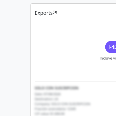
Exports
(0)
C
Incluye v
SOLO CON SUSCRIPCION
Date: 07/08/2026
Destination: US
Company: SOLO CON SUSCRIPCION
Fracción arancelaria: 12345
CIF value: $1,000.00