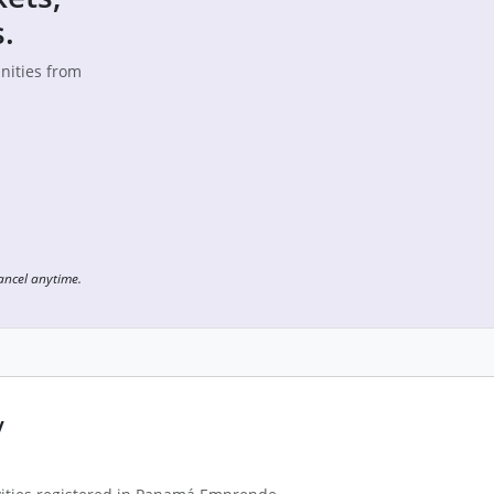
.
unities from
Cancel anytime.
y