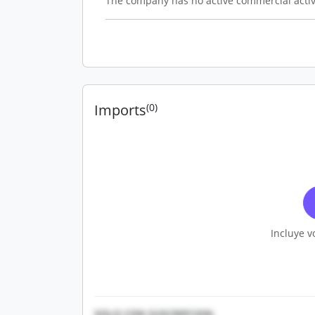
The company has no active commercial activ
Imports
(0)
Incluye v
SOLO CON SUSCRIPCION