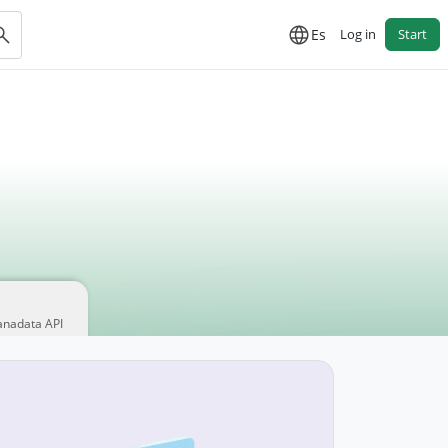
Es
Log in
Start
anadata API