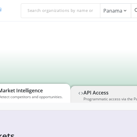
Panama
w
Market Intelligence
API Access
etect competitors and opportunities.
Programmatic access via the P
ets,