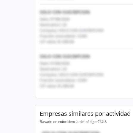
SOLO CON SUSCRIPCION
Date: 07/08/2026
Destination: US
Company: SOLO CON SUSCRIPCION
Fracción arancelaria: 12345
CIF value: $1,000.00
SOLO CON SUSCRIPCION
Date: 07/08/2026
Destination: US
Company: SOLO CON SUSCRIPCION
Fracción arancelaria: 12345
CIF value: $1,000.00
Empresas similares por actividad
Basado en coincidencia del código CIUU.