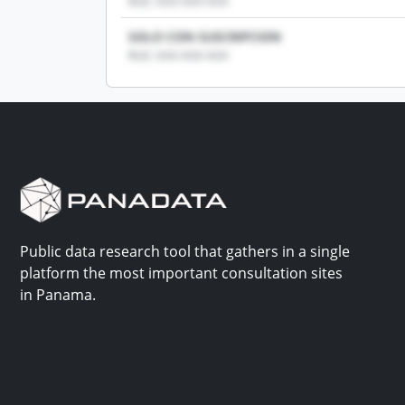
RUC: XXX-XXX-XXX
SOLO CON SUSCRIPCION
RUC: XXX-XXX-XXX
Public data research tool that gathers in a single
platform the most important consultation sites
in Panama.