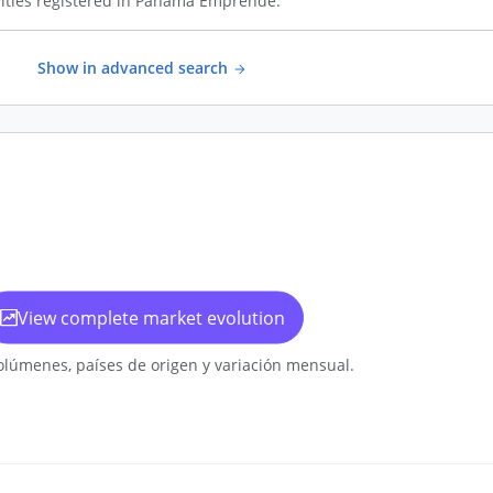
ities registered in Panamá Emprende.
Show in advanced search
View complete market evolution
olúmenes, países de origen y variación mensual.