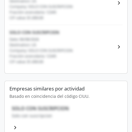
Destination: US
Company: SOLO CON SUSCRIPCION
Fracción arancelaria: 12345
CIF value: $1,000.00
SOLO CON SUSCRIPCION
Date: 06/08/2026
Destination: US
Company: SOLO CON SUSCRIPCION
Fracción arancelaria: 12345
CIF value: $1,000.00
Empresas similares por actividad
Basado en coincidencia del código CIUU.
SOLO CON SUSCRIPCION
Solo con suscripcion