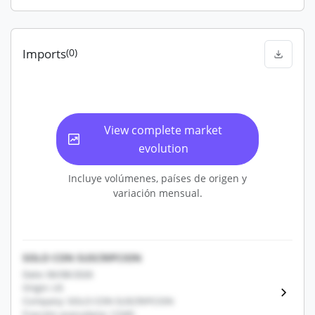
Imports
(0)
View complete market
evolution
Incluye volúmenes, países de origen y
variación mensual.
SOLO CON SUSCRIPCION
Date: 06/08/2026
Origin: US
Company: SOLO CON SUSCRIPCION
Fracción arancelaria: 12345