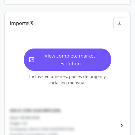
Imports
(0)
View complete market
evolution
Incluye volúmenes, países de origen y
variación mensual.
SOLO CON SUSCRIPCION
Date: 06/08/2026
Origin: US
Company: SOLO CON SUSCRIPCION
Fracción arancelaria: 12345