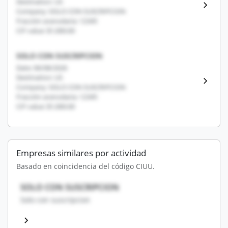
Destination: US
Company: SOLO CON SUSCRIPCION
Fracción arancelaria: 12345
CIF value: $1,000.00
SOLO CON SUSCRIPCION
Date: 06/08/2026
Destination: US
Company: SOLO CON SUSCRIPCION
Fracción arancelaria: 12345
CIF value: $1,000.00
Empresas similares por actividad
Basado en coincidencia del código CIUU.
SOLO CON SUSCRIPCION
Solo con suscripcion